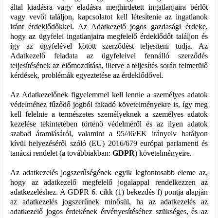
által kiadásra vagy eladásra meghirdetett ingatlanjaira bérlőt
vagy vevőt találjon, kapcsolatot kell létesítenie az ingatlanok
iránt érdeklődőkkel. Az Adatkezelő jogos gazdasági érdeke,
hogy az ügyfelei ingatlanjaira megfelelő érdeklődőt találjon és
így az ügyfelével kötött szerződést teljesíteni tudja. Az
Adatkezelő feladata az ügyfeleivel fennálló szerződés
teljesítésének az előmozdítása, illetve a teljesítés során felmerülő
kérdések, problémák egyeztetése az érdeklődővel.
Az Adatkezelőnek figyelemmel kell lennie a személyes adatok
védelméhez fűződő jogból fakadó követelményekre is, így meg
kell felelnie a természetes személyeknek a személyes adatok
kezelése tekintetében történő védelméről és az ilyen adatok
szabad áramlásáról, valamint a 95/46/EK irányelv hatályon
kívül helyezéséről szóló (EU) 2016/679 európai parlamenti és
tanácsi rendelet (a továbbiakban:
GDPR
) követelményeire.
Az adatkezelés jogszerűségének egyik legfontosabb eleme az,
hogy az adatkezelő megfelelő jogalappal rendelkezzen az
adatkezeléshez. A GDPR 6. cikk (1) bekezdés f) pontja alapján
az adatkezelés jogszerűnek minősül, ha az adatkezelés az
adatkezelő jogos érdekének érvényesítéséhez szükséges, és az