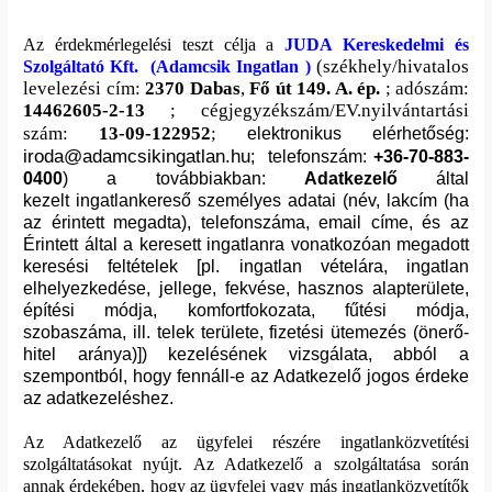
Az érdekmérlegelési teszt célja a
JUDA Kereskedelmi és
(székhely/hivatalos
Szolgáltató Kft.
(
Adamcsik Ingatlan
)
levelezési cím:
2370
Dabas
,
Fő út 149. A. ép.
; adószám:
14462605-2-13
; cégjegyzékszám/EV.nyilvántartási
szám:
13-09-122952
;
elektronikus elérhetőség:
iroda@adamcsikingatlan.hu
; telefonszám:
+36-70-883-
0400
)
a továbbiakban:
Adatkezelő
által
kezelt
ingatlankereső személyes adatai (név, lakcím (ha
az érintett megadta), telefonszáma, email címe, és az
Érintett által a keresett ingatlanra vonatkozóan megadott
keresési feltételek [pl. ingatlan vételára, ingatlan
elhelyezkedése, jellege, fekvése, hasznos alapterülete,
építési módja, komfortfokozata, fűtési módja,
szobaszáma, ill. telek területe, fizetési ütemezés (önerő-
hitel aránya)]) kezelésének vizsgálata, abból a
szempontból, hogy fennáll-e az Adatkezelő jogos érdeke
az adatkezeléshez.
Az Adatkezelő az ügyfelei részére ingatlanközvetítési
szolgáltatásokat nyújt. Az Adatkezelő a szolgáltatása során
annak érdekében, hogy az ügyfelei vagy más ingatlanközvetítők