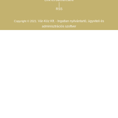
Link és bannercsere
RSS
Vár-Köz Kft. - Ingatlan nyilvántartó, ügyviteli és
Copyright © 2021.
adminisztrációs szoftver