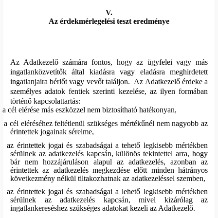
V.
Az érdekmérlegelési teszt eredménye
Az Adatkezelő számára fontos, hogy az ügyfelei vagy más
ingatlanközvetítők által kiadásra vagy eladásra meghirdetett
ingatlanjaira bérlőt vagy vevőt találjon.
Az Adatkezelő érdeke a
személyes adatok fentiek szerinti kezelése, az ilyen formában
történő kapcsolattartás:
a cél elérése más eszközzel nem biztosítható hatékonyan,
a cél eléréséhez feltétlenül szükséges mértékűnél nem nagyobb az
érintettek jogainak sérelme,
az érintettek jogai és szabadságai a tehető legkisebb mértékben
sérülnek az adatkezelés kapcsán, különös tekintettel arra, hogy
bár nem hozzájáruláson alapul az adatkezelés, azonban az
érintettek az adatkezelés megkezdése előtt minden hátrányos
következmény nélkül tiltakozhatnak az adatkezeléssel szemben,
az érintettek jogai és szabadságai a lehető legkisebb mértékben
sérülnek az adatkezelés kapcsán, mivel kizárólag az
ingatlankereséshez szükséges adatokat kezeli az Adatkezelő.