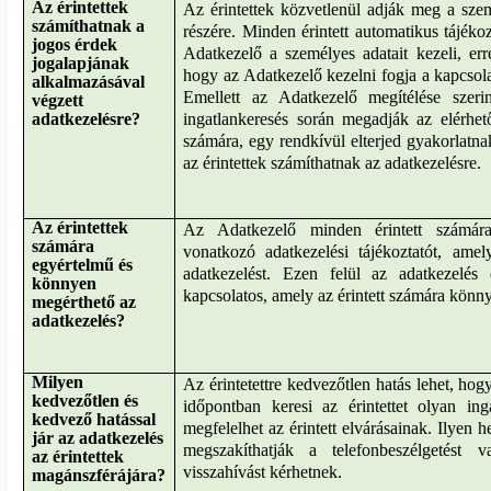
Az érintettek
Az érintettek közvetlenül adják meg a sze
számíthatnak a
részére. Minden érintett automatikus tájékoz
jogos érdek
Adatkezelő a személyes adatait kezeli
, err
jogalapjának
hogy az Adatkezelő kezelni fogja a kapcsola
alkalmazásával
Emellett az Adatkezelő megítélése szeri
végzett
adatkezelésre?
ingatlankeresés során megadják az elérhet
számára, egy rendkívül elterjed gyakorlatna
az érintettek számíthatnak az adatkezelésre.
Az érintettek
Az Adatkezelő minden érintett számára
számára
vonatkozó adatkezelési tájékoztatót, amel
egyértelmű és
adatkezelést. Ezen felül az adatkezelés 
könnyen
kapcsolatos, amely az érintett számára könn
megérthető az
adatkezelés?
Milyen
Az érintetettre kedvezőtlen hatás lehet, ho
kedvezőtlen és
időpontban keresi az érintettet olyan ing
kedvező hatással
megfelelhet az érintett elvárásainak. Ilyen 
jár az adatkezelés
megszakíthatják a telefonbeszélgetést
az érintettek
visszahívást kérhetnek.
magánszférájára?