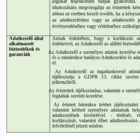
jogukat teljeskörűen tudják gyakorolni.
tiltakozására megvizsgálja az érintettek ké
abban az esetben kezeli tovább, ha a kénysze
az adatkezeléshez vagy az adatkezelés jo
érvényesítéséhez vagy védelméhez szüksége
Adatkezelő által
Annak érdekében, hogy a korlátozás ar
alkalmazott
érdekeivel, az Adatkezelő az alábbi biztosít
biztosítékok és
Az Adatkezelő a személyes adatok kezelése s
garanciák
és a mindenkor hatályos Adatkezelési és adat
el.
Az Adatkezelő az ingatlankereső adata
tájékoztatja a GDPR 13. cikke szerint 
jellemzőiről.
Az érintettek tájékoztatása, valamint a szemé
foglaltak szerinti kezelése.
Az érintett bármikor kérhet tájékoztatást
valamint kérheti személyes adatainak helye
adatkezelések kivételével - törlését, v
korlátozását, valamint élhet adathordozási-,
felvételénél jelzett módon.