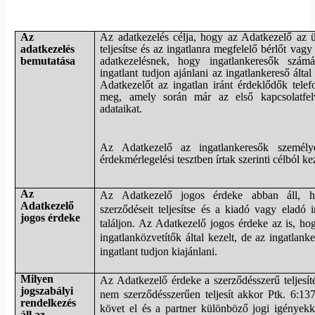
Az
Az adatkezelés célja, hogy az Adatkezelő az ü
adatkezelés
teljesítse és az ingatlanra megfelelő bérlőt vagy
bemutatása
adatkezelésnek, hogy ingatlankeresők szám
ingatlant tudjon ajánlani az ingatlankereső álta
Adatkezelőt az ingatlan iránt érdeklődők tele
meg, amely során már az első kapcsolatfelv
adataikat.
Az Adatkezelő az ingatlankeresők személye
érdekmérlegelési tesztben írtak szerinti célból kez
Az
Az Adatkezelő jogos érdeke abban áll, ho
Adatkezelő
szerződéseit teljesítse és a kiadó vagy eladó 
jogos érdeke
találjon. Az Adatkezelő jogos érdeke az is, ho
ingatlanközvetítők által kezelt, de az ingatlan
ingatlant tudjon kiajánlani.
Milyen
Az Adatkezelő érdeke a szerződésszerű teljesí
jogszabályi
nem szerződésszerűen teljesít akkor Ptk. 6:137
rendelkezés
követ el és a partner különböző jogi igényekk
áll az