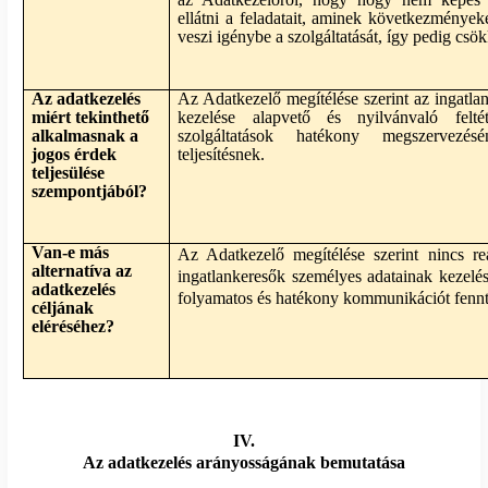
ellátni a feladatait, aminek következménye
veszi igénybe a szolgáltatását, így pedig cs
Az adatkezelés
Az Adatkezelő megítélése szerint az ingatla
miért tekinthető
kezelése alapvető és nyilvánvaló felt
alkalmasnak a
szolgáltatások hatékony megszervezé
jogos érdek
teljesítésnek.
teljesülése
szempontjából?
Van-e más
Az Adatkezelő megítélése szerint nincs reál
alternatíva az
ingatlankeresők személyes adatainak kezelés
adatkezelés
folyamatos és hatékony kommunikációt fennta
céljának
eléréséhez?
IV.
Az adatkezelés arányosságának bemutatása