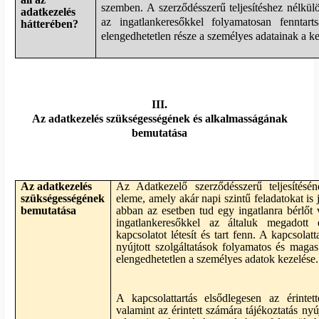
szemben. A szerződésszerű teljesítéshez nélkül
adatkezelés
az ingatlankeresőkkel folyamatosan fenntar
hátterében?
elengedhetetlen része a személyes adatainak a ke
III.
Az adatkezelés szükségességének és alkalmasságának
bemutatása
Az adatkezelés
Az Adatkezelő szerződésszerű teljesítésén
szükségességének
eleme, amely akár napi szintű feladatokat is
bemutatása
abban az esetben tud egy ingatlanra bérlőt
ingatlankeresőkkel az általuk megadott e
kapcsolatot létesít és tart fenn. A kapcsolat
nyújtott szolgáltatások folyamatos és maga
elengedhetetlen a személyes adatok kezelése.
A kapcsolattartás elsődlegesen az érintett
valamint az érintett számára tájékoztatás nyú