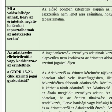
Mi a
Az előző pontban kifejtettek alapján az 
valószínűsége
észszerűen nem lehet arra számítani, hogy
annak, hogy az
tapasztalhatna.
érintettek negatív
hatásokat
tapasztalhatnak
az adatkezelés
során?
Az adatkezelés
A ingatlankeresők személyes adatainak kezel
ellehetetleníti-e
alapvetően nem korlátozza az érintettet ab
vagy korlátozza-e
szerinti jogaival éljen.
az érintettnek
a GDPR 15-21.
Az Adatkezelő az érintett kérelmére tájékoz
cikk szerinti jogai
adatokat tárol vele összefüggésben, i
gyakorlását?
bekezdésében felsorolt adatkezelési körülmé
is kérhet a tárolt adatokról. Az Adatkezelő 
az általa megjelölt személyes adatot. Az
adatokat, ha az érintett tiltakozása 
rendelkezés, illetve hatósági vagy bírósági h
és az érintett erről az Adatkezelőt értesíti. A