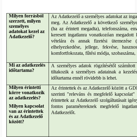
Milyen forrásból
Az Adatkezelő a személyes adatokat az ingat
szerzett, milyen
meg. Az Adatkezelő a következő személyes
személyes
(ha az érintett megadta), telefonszáma, ema
adatokat kezel az
keresett ingatlanra vonatkozóan megadott ke
Adatkezelő?
vételára és annak fizetési ütemezése (ö
elhelyezkedése, jellege, fekvése, hasznos
komfortfokozata, fűtési módja, szobaszáma, ill
Mi az adatkezelés
A személyes adatok rögzítésétől számított
időtartama?
tiltakozik a személyes adatainak a kezelé
időtartama ennél rövidebb is lehet.
Milyen érintetti
Az érintettek és az Adatkezelő között a 
körre vonatkozik
szerinti "releváns és megfelelő kapcsolat" 
az adatkezelés?
érintettek az Adatkezelő szolgáltatásait ig
Milyen kapcsolat
fontos paramétereknek megfelelő ingatl
van az érintettek
Adatkezelőt.
és az Adatkezelő
között?