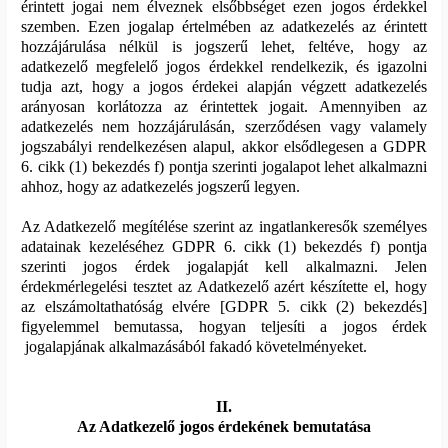
érintett jogai nem élveznek elsőbbséget ezen jogos érdekkel
szemben. Ezen jogalap értelmében az adatkezelés az érintett
hozzájárulása nélkül is jogszerű lehet, feltéve, hogy az
adatkezelő megfelelő jogos érdekkel rendelkezik, és igazolni
tudja azt, hogy a jogos érdekei alapján végzett adatkezelés
arányosan korlátozza az érintettek jogait. Amennyiben az
adatkezelés nem hozzájárulásán, szerződésen vagy valamely
jogszabályi rendelkezésen alapul, akkor elsődlegesen a GDPR
6. cikk (1) bekezdés f) pontja szerinti jogalapot lehet alkalmazni
ahhoz, hogy az adatkezelés jogszerű legyen.
Az Adatkezelő megítélése szerint az ingatlankeresők személyes
adatainak kezeléséhez GDPR 6. cikk (1) bekezdés f) pontja
szerinti jogos érdek jogalapját kell alkalmazni. Jelen
érdekmérlegelési tesztet az Adatkezelő azért készítette el, hogy
az elszámoltathatóság elvére [GDPR 5. cikk (2) bekezdés]
figyelemmel bemutassa, hogyan teljesíti a jogos érdek
jogalapjának alkalmazásából fakadó követelményeket.
II.
Az Adatkezelő jogos érdekének bemutatása