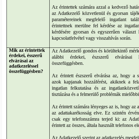
Az érintettek számára azzal a kedvező hatás
az Adatkezelő közvetlenül és gyorsan tájéko
paramétereinek megfelelő ingatlant tal
érintettnek merülne fel kérdése az ingatl
kérdésére gyorsan és egyszerűen választ 
kapcsolatfelvétel vagy visszahívás során.
Mik az érintettek
Az Adatkezelő gondos és körültekintő mérleg
érdekei, ésszerű
alábbi érdekei, észszerű elvárásai 
elvárásai az
összefüggésben.
adatkezeléssel
összefüggésben?
Az érintett észszerű elvárása az, hogy a 
azok kapjanak hozzáférést, akiknek a fel
ingatlan felkutatása és az ingatlanközvet
tisztázása és a felmerülő problémák mielőbbi
Az érintett számára lényeges az is, hogy az 
az adattakarékosság elve. Ez szintén érvény
csak egy telefonszámra terjed ki: az Ada
érintett az összes, általa használt telefonos e
Az Adatkezelő szerint az adatkezelés megfele