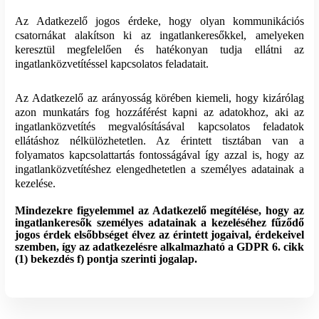
Az Adatkezelő jogos érdeke, hogy olyan kommunikációs
csatornákat alakítson ki az ingatlankeresőkkel, amelyeken
keresztül megfelelően és hatékonyan tudja ellátni az
ingatlanközvetítéssel kapcsolatos feladatait.
Az Adatkezelő az arányosság körében kiemeli, hogy kizárólag
azon munkatárs fog hozzáférést kapni az adatokhoz, aki az
ingatlanközvetítés megvalósításával
kapcsolatos feladatok
ellátáshoz nélkülözhetetlen. Az érintett tisztában van a
folyamatos kapcsolattartás fontosságával így azzal is, hogy az
ingatlanközvetítéshez elengedhetetlen a személyes adatainak a
kezelése.
Mindezekre figyelemmel az Adatkezelő megítélése, hogy az
ingatlankeresők személyes adatainak a kezeléséhez fűződő
jogos érdek elsőbbséget élvez az érintett jogaival, érdekeivel
szemben, így az adatkezelésre alkalmazható a GDPR 6. cikk
(1) bekezdés f) pontja szerinti jogalap.