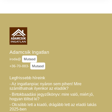
Adamcsik Ingatlan
iroda@
Mutasd
+36-70-883-
Mutasd
Legfrissebb híreink
- Az ingatlanpiac nyáron sem pihen! Mire
számíthatnak ilyenkor az eladók?
- Birtokbaadási jegyzőkönyv: mire való, miért jó,
hogyan töltsd ki?
- Olcsóbb lett a kiadó, drágább lett az eladó lakás
2025-ben