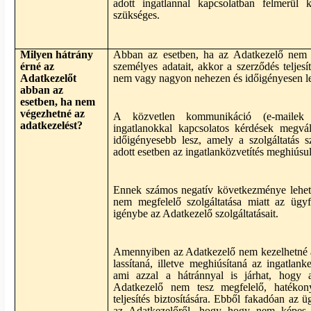
adott ingatlannal kapcsolatban felmerül 
szükséges.
Milyen hátrány
Abban az esetben, ha az Adatkezelő nem k
érné az
személyes adatait, akkor a szerződés teljes
Adatkezelőt
nem vagy nagyon nehezen és időigényesen le
abban az
esetben, ha nem
végezhetné az
A közvetlen kommunikáció (e-mailek
adatkezelést?
ingatlanokkal kapcsolatos kérdések megvála
időigényesebb lesz, amely a szolgáltatás s
adott esetben az ingatlanközvetítés meghiúsul
Ennek számos negatív következménye lehet
nem megfelelő szolgáltatása miatt az ügy
igénybe az Adatkezelő szolgáltatásait.
Amennyiben az Adatkezelő nem kezelhetné a
lassítaná, illetve meghiúsítaná az ingatlanke
ami azzal a hátránnyal is járhat, hogy 
Adatkezelő nem tesz megfelelő, hatékony
teljesítés biztosítására. Ebből fakadóan az 
az Adatkezelőről, hogy hogy nem képes