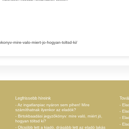
okonyv-mire-valo-miert-jo-hogyan-toltsd-ki/
Legfrissebb híreink
Tová
- Az ingatlanpiac nyáron sem pihen! Mire
- Ela
számíthatnak ilyenkor az eladók?
- Ela
- Birtokbaadási jegyzőkönyv: mire való, miért jó,
- Ela
hogyan töltsd ki?
- El
- Olcsóbb lett a kiadó, drágább lett az eladó lakás