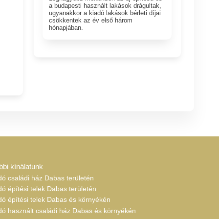
a budapesti használt lakások drágultak,
ugyanakkor a kiadó lakások bérleti díjai
csökkentek az év első három
hónapjában.
bbi kínálatunk
dó családi ház Dabas területén
dó építési telek Dabas területén
dó építési telek Dabas és környékén
adó használt családi ház Dabas és környékén