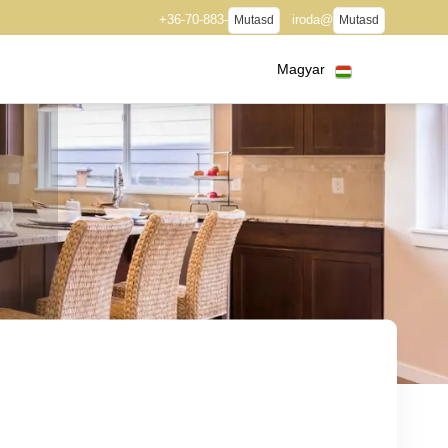
+36-70-883-
iroda@
Mutasd
Mutasd
Magyar