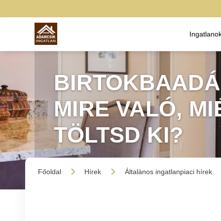
Ingatlano
BIRTOKBAADÁ
MIRE VALÓ, M
TÖLTSD KI?
Főoldal
Hírek
Általános ingatlanpiaci hírek