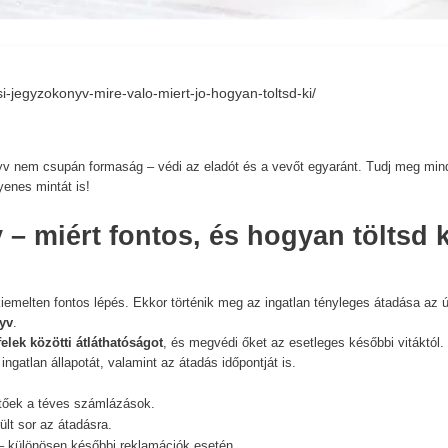
si-jegyzokonyv-mire-valo-miert-jo-hogyan-toltsd-ki/
nyv nem csupán formaság – védi az eladót és a vevőt egyaránt. Tudj meg min
gyenes mintát is!
– miért fontos, és hogyan töltsd k
iemelten fontos lépés. Ekkor történik meg az ingatlan tényleges átadása az ú
yv
.
 felek közötti átláthatóságot
, és megvédi őket az esetleges későbbi vitáktól.
ingatlan állapotát, valamint az átadás időpontját is.
etőek a téves számlázások.
ült sor az átadásra.
– különösen későbbi reklamációk esetén.