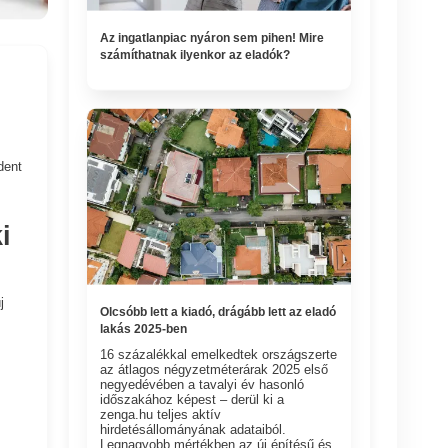
Az ingatlanpiac nyáron sem pihen! Mire
számíthatnak ilyenkor az eladók?
dent
i
j
Olcsóbb lett a kiadó, drágább lett az eladó
lakás 2025-ben
16 százalékkal emelkedtek országszerte
az átlagos négyzetméterárak 2025 első
negyedévében a tavalyi év hasonló
időszakához képest – derül ki a
zenga.hu teljes aktív
hirdetésállományának adataiból.
Legnagyobb mértékben az új építésű és