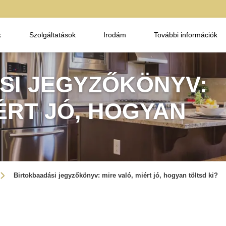
k
Szolgáltatások
Irodám
További információk
SI JEGYZŐKÖNYV:
IÉRT JÓ, HOGYAN
Birtokbaadási jegyzőkönyv: mire való, miért jó, hogyan töltsd ki?