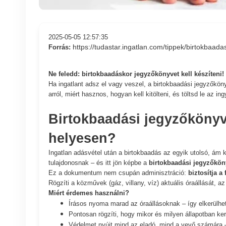
2025-05-05 12:57:35
https://tudastar.ingatlan.com/tippek/birtokbaada
Forrás:
Ne feledd: birtokbaadáskor jegyzőkönyvet kell készíteni!
Ha ingatlant adsz el vagy veszel, a birtokbaadási jegyzőkö
arról, miért hasznos, hogyan kell kitölteni, és töltsd le az in
Birtokbaadási jegyzőkönyv 
helyesen?
Ingatlan adásvétel után a birtokbaadás az egyik utolsó, ám k
tulajdonosnak – és itt jön képbe a
birtokbaadási jegyzőkön
Ez a dokumentum nem csupán adminisztráció:
biztosítja a
Rögzíti a közművek (gáz, villany, víz) aktuális óraállását, az 
Miért érdemes használni?
Írásos nyoma marad az óraállásoknak – így elkerülh
Pontosan rögzíti, hogy mikor és milyen állapotban ker
Védelmet nyújt mind az eladó, mind a vevő számára 