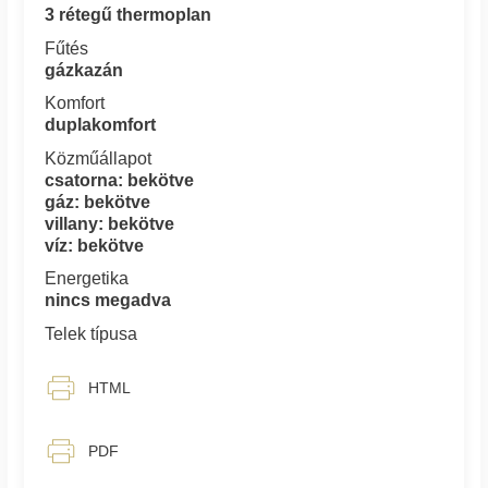
3 rétegű thermoplan
Fűtés
gázkazán
Komfort
duplakomfort
Közműállapot
csatorna: bekötve
gáz: bekötve
villany: bekötve
víz: bekötve
Energetika
nincs megadva
Telek típusa
HTML
PDF