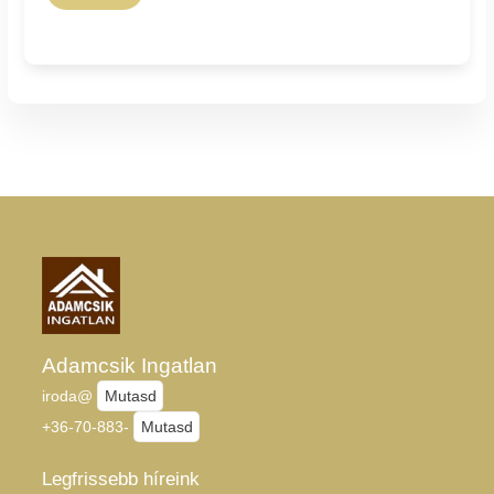
Adamcsik Ingatlan
iroda@
Mutasd
+36-70-883-
Mutasd
Legfrissebb híreink