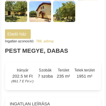
Eladó ház
Ingatlan azonosító:
766_adimp
PEST MEGYE, DABAS
Irányár
Szobák
Terület
Telek terület
202.5 M Ft
7 szoba
235 m²
1951 m²
(861.7 E Ft/㎡)
INGATLAN LEÍRÁSA