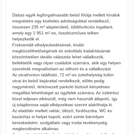
Dabas egyik legforgalmasabb belső főútja mellett kínálok
megvételre egy kivételes adottságokkal rendelkező,
összesen 235 m² alapterületű, többfunkciós ingatlant,
amely egy 1 951 m²-es, összközműves telken
helyezkedik el.
Frekventált elhelyezkedésének, kiváló
megközelíthetőségének és sokoldalú kialakításának
köszönhetően ideális választás lehet vállalkozók,
befektetők vagy olyan családok számára, akik egy helyen
szeretnék megvalósítani az otthont és a vállalkozást.
Az utcafronton található, 72 m²-es üzlethelyiség külön
utcai és belső bejárattal rendelkezik, előtte pedig
nagyméretű, térkövezett parkoló biztosít kényelmes
megállási lehetőséget az ügyfelek számára. Az üzletrész
közel teljesen elkészült, még nem használt állapotú, így
új tulajdonosa saját elképzelései szerint alakíthatja ki.
Az eladótér mellett raktár, öltöző, fürdőszoba, WC és
kazánház is helyet kapott, ezért szinte bármilyen
kereskedelmi, szolgáltató vagy irodai tevékenység
megkezdésére alkalmas.