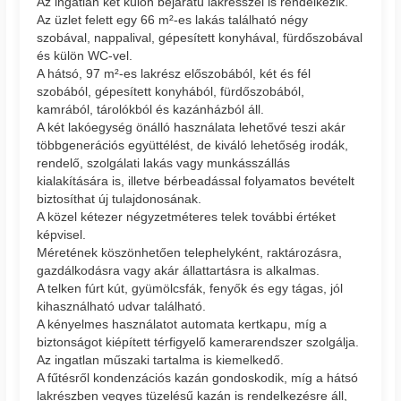
Az ingatlan két külön bejáratú lakrésszel is rendelkezik.
Az üzlet felett egy 66 m²-es lakás található négy
szobával, nappalival, gépesített konyhával, fürdőszobával
és külön WC-vel.
A hátsó, 97 m²-es lakrész előszobából, két és fél
szobából, gépesített konyhából, fürdőszobából,
kamrából, tárolókból és kazánházból áll.
A két lakóegység önálló használata lehetővé teszi akár
többgenerációs együttélést, de kiváló lehetőség irodák,
rendelő, szolgálati lakás vagy munkásszállás
kialakítására is, illetve bérbeadással folyamatos bevételt
biztosíthat új tulajdonosának.
A közel kétezer négyzetméteres telek további értéket
képvisel.
Méretének köszönhetően telephelyként, raktározásra,
gazdálkodásra vagy akár állattartásra is alkalmas.
A telken fúrt kút, gyümölcsfák, fenyők és egy tágas, jól
kihasználható udvar található.
A kényelmes használatot automata kertkapu, míg a
biztonságot kiépített térfigyelő kamerarendszer szolgálja.
Az ingatlan műszaki tartalma is kiemelkedő.
A fűtésről kondenzációs kazán gondoskodik, míg a hátsó
lakrészben vegyes tüzelésű kazán is rendelkezésre áll,