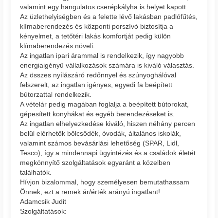
valamint egy hangulatos cserépkályha is helyet kapott.
Az üzlethelyiségben és a felette lévő lakásban padlófűtés,
klímaberendezés és központi porszívó biztosítja a
kényelmet, a tetőtéri lakás komfortját pedig külön
klímaberendezés növeli.
Az ingatlan ipari árammal is rendelkezik, így nagyobb
energiaigényű vállalkozások számára is kiváló választás.
Az összes nyílászáró redőnnyel és szúnyoghálóval
felszerelt, az ingatlan igényes, egyedi fa beépített
bútorzattal rendelkezik.
A vételár pedig magában foglalja a beépített bútorokat,
gépesített konyhákat és egyéb berendezéseket is.
Az ingatlan elhelyezkedése kiváló, hiszen néhány percen
belül elérhetők bölcsődék, óvodák, általános iskolák,
valamint számos bevásárlási lehetőség (SPAR, Lidl,
Tesco), így a mindennapi ügyintézés és a családok életét
megkönnyítő szolgáltatások egyaránt a közelben
találhatók.
Hívjon bizalommal, hogy személyesen bemutathassam
Önnek, ezt a remek ár/érték arányú ingatlant!
Adamcsik Judit
Szolgáltatások: