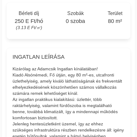
Bérleti díj
Szobák
Terület
250 E Ft/hó
0 szoba
80 m²
(3.13 E Ft/㎡)
INGATLAN LEÍRÁSA
Kizárólag az Adamcsik Ingatlan kínálatában!
Kiadó Alsónémedi, Fő útján, egy 80 m²-es, utcafronti
üzlethelyiség, amely kiváló láthatóságának és frekventált
elhelyezkedésének köszönhetően számos vállalkozás
számára remek lehetőséget kínál.
Az ingatlan praktikus kialakítású: üzlettér, több
raktárhelyiség, valamint fürdőszoba is megtalálható
benne, továbbá klimatizált, így a mindennapi működés
komfortosan biztosított.
Jelenleg hentesüzletként üzemel, így az ehhez
szükséges infrastruktúra részben rendelkezésre áll: igény
esetén hűtőpultok, valamint a hátsó helyiségben