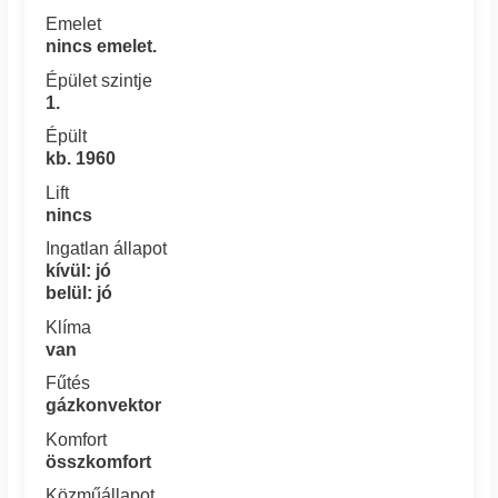
Emelet
nincs emelet.
Épület szintje
1.
Épült
kb. 1960
Lift
nincs
Ingatlan állapot
kívül: jó
belül: jó
Klíma
van
Fűtés
gázkonvektor
Komfort
összkomfort
Közműállapot