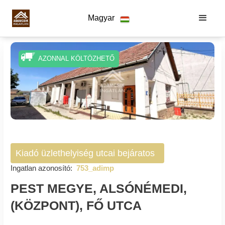
Magyar
AZONNAL KÖLTÖZHETŐ
Kiadó üzlethelyiség utcai bejáratos
Ingatlan azonosító:
753_adimp
PEST MEGYE, ALSÓNÉMEDI,
(KÖZPONT), FŐ UTCA