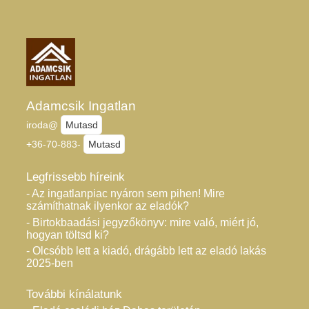
Adamcsik Ingatlan
iroda@
Mutasd
+36-70-883-
Mutasd
Legfrissebb híreink
- Az ingatlanpiac nyáron sem pihen! Mire
számíthatnak ilyenkor az eladók?
- Birtokbaadási jegyzőkönyv: mire való, miért jó,
hogyan töltsd ki?
- Olcsóbb lett a kiadó, drágább lett az eladó lakás
2025-ben
További kínálatunk