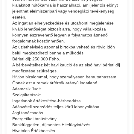
kialakított hűtőkamra is használható, ami jelentős előnyt
jelenthet élelmiszeripari vagy vendéglátó tevékenység
esetén.
Az ingatlan elhelyezkedése és utcafronti megjelenése
kiváló lehetőséget biztosít arra, hogy vállalkozása
könnyen észrevehető legyen a folyamatos átmenő
forgalomnak köszönhetően.
Az üzlethelyiség azonnal birtokba vehető és rövid időn
belül megkezdhető benne a működés.
Bérleti díj: 250.000 Ft/hó.
A bérbevételhez két havi kaució és az első havi bérleti díj
megfizetése szükséges.
Hívjon bizalommal, hogy személyesen bemutathassam
Önnek ezt a remek ár/érték arányú ingatlant!
Adamcsik Judit
Szolgáltatások:
Ingatlanok értékesítése-bérbeadása
Adásvételi szerződés teljes körű lebonyolítása
Jogi tanácsadás
Energetikai tanúsítvány
Bankfüggetlen, díjmentes Hitelügyintézés
Hivatalos Értékbecslés