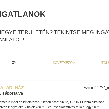
INGATLANOK
EGYE TERÜLETÉN? TEKINTSE MEG INGAT
ÁNLATOT!
2/4
KÖVETKEZŐ
>
UTOL
ALÁDI HÁZ
Azonosító: 742_
, Táborfalva
amcsik Ingatlan kínálatában! Otthon Start hitelre, CSOK Pluszra alkalmas
rfalván megvételre kínálok 730 m2 -es, összközműves telken, egy 90 m2