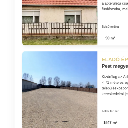
alapterületű cs
fürdőszoba, mell
Belső terület
90 m²
ELADÓ ÉP
Pest megye
Kizárólag az Ad
× 71 méteres ép
településközpon
kereskedelmi jel
Telek terület
1547 m²