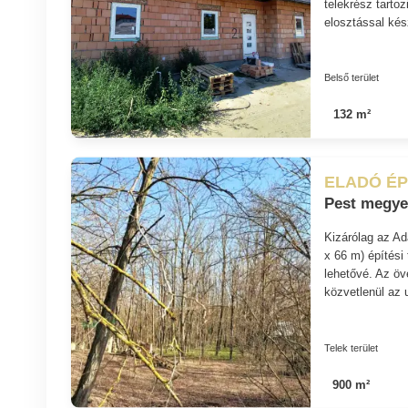
telekrész tarto
elosztással kés
Belső terület
132 m²
ELADÓ ÉP
Pest megye
Kizárólag az Ad
x 66 m) építési 
lehetővé. Az öv
közvetlenül az 
Telek terület
900 m²