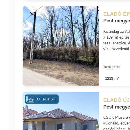
ELADÓ ÉP
Pest megye
Kizárólag az Ad
x 139 m) építés
tesz lehetővé. 
víz közvetlenül
Telek terület
1219 m²
ELADÓ ÚJ
ÚJ ÉPÍTÉSŰ!
Pest megye
CSOK Pluszra és
különálló, egye
családi házat. 