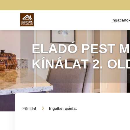
Ingatlano
ELADÓ PEST M
KÍNÁLAT 2. OL
Főoldal
Ingatlan ajánlat