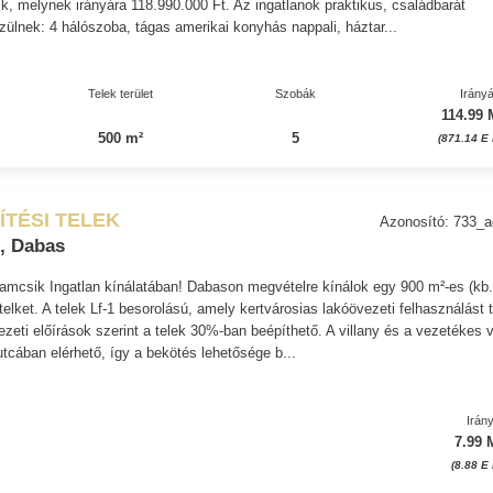
zik, melynek irányára 118.990.000 Ft. Az ingatlanok praktikus, családbarát
zülnek: 4 hálószoba, tágas amerikai konyhás nappali, háztar...
Telek terület
Szobák
Irányá
114.99 
500 m²
5
(871.14 E 
ÍTÉSI TELEK
Azonosító: 733_
, Dabas
amcsik Ingatlan kínálatában! Dabason megvételre kínálok egy 900 m²-es (kb
telket. A telek Lf-1 besorolású, amely kertvárosias lakóövezeti felhasználást 
ezeti előírások szerint a telek 30%-ban beépíthető. A villany és a vezetékes 
utcában elérhető, így a bekötés lehetősége b...
Irán
7.99 
(8.88 E