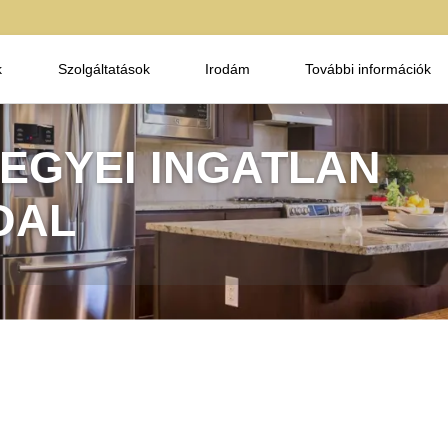
k
Szolgáltatások
Irodám
További információk
EGYEI INGATLAN
DAL