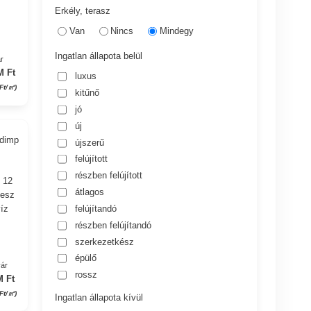
Erkély, terasz
Van
Nincs
Mindegy
Ingatlan állapota belül
r
M Ft
luxus
Ft/㎡)
kitűnő
jó
új
adimp
újszerű
felújított
részben felújított
. 12
átlagos
tesz
felújítandó
víz
részben felújítandó
szerkezetkész
épülő
yár
rossz
M Ft
 Ft/㎡)
Ingatlan állapota kívül