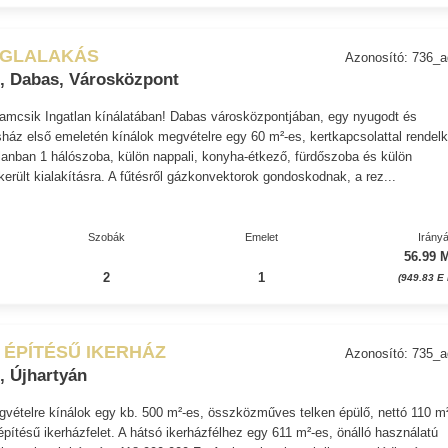
ÉGLALAKÁS
Azonosító: 736_
, Dabas, Városközpont
damcsik Ingatlan kínálatában! Dabas városközpontjában, egy nyugodt és
sház első emeletén kínálok megvételre egy 60 m²-es, kertkapcsolattal rendel
tlanban 1 hálószoba, külön nappali, konyha-étkező, fürdőszoba és külön
került kialakításra. A fűtésről gázkonvektorok gondoskodnak, a rez...
Szobák
Emelet
Irányá
56.99 M
2
1
(949.83 E 
 ÉPÍTÉSŰ IKERHÁZ
Azonosító: 735_
, Újhartyán
vételre kínálok egy kb. 500 m²-es, összközműves telken épülő, nettó 110 m
 építésű ikerházfelet. A hátsó ikerházfélhez egy 611 m²-es, önálló használatú