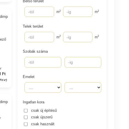
Belső terület
2
2
m
m
adimp
Telek terület
2
2
m
m
kező
Szobák száma
r
 Ft
Emelet
Ft/㎡)
adimp
Ingatlan kora
csak új építésű
csak újszerű
²
csak használt