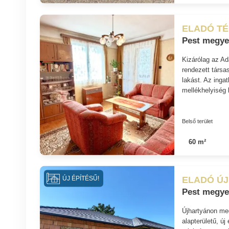
ELADÓ T
Pest megye
Kizárólag az A
rendezett társa
lakást. Az inga
mellékhelyiség 
Belső terület
60 m²
ELADÓ ÚJ
ÚJ ÉPÍTÉSŰ!
Pest megye
Újhartyánon meg
alapterületű, új