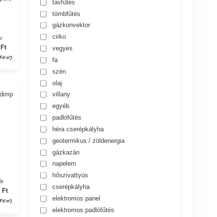
távfűtés
tömbfűtés
gázkonvektor
cirko
r
 Ft
vegyes
Ft/㎡)
fa
szén
olaj
adimp
villany
egyéb
padlófűtés
héra cserépkályha
geotermikus / zöldenergia
gázkazán
napelem
hőszivattyús
ár
cserépkályha
 Ft
elektromos panel
Ft/㎡)
elektromos padlófűtés