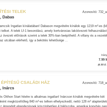
ÍTÉSI TELEK
Azonosító: 732_
, Dabas
amcsik Ingatlan kínálatában! Dabason megvételre kínálok egy 1219 m²-es (k
i telket. A telek Lf-1 besorolású, amely kertvárosias lakóövezeti felhasználást
Az övezeti előírások szerint a telek 30%-ban beépíthető. A villany és a vezet
 az utcában elérhető, így a bekötés lehetősége ...
Irán
7.99 
(6.55 E
 ÉPÍTÉSŰ CSALÁDI HÁZ
Azonosító: 718_
, Inárcs
 Otthon Start hitelre is alkalmas ingatlan! Inárcson kínálok megvételre két
nként megközelítőleg 840 m²-es telken elhelyezkedő, nettó 128 m² alapterület
Az átgondolt elrendezésnek köszönhetően 4 hálószoba, amerikai konyhás napp