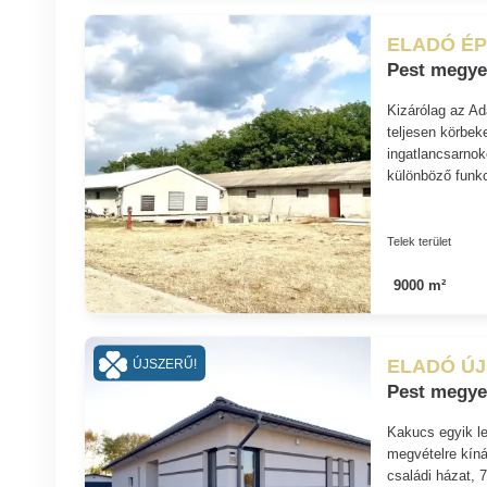
ELADÓ ÉP
Pest megye
Kizárólag az A
teljesen körbek
ingatlancsarnok
különböző funkc
Telek terület
9000 m²
ELADÓ ÚJ
ÚJSZERŰ!
Pest megye
Kakucs egyik le
megvételre kíná
családi házat, 