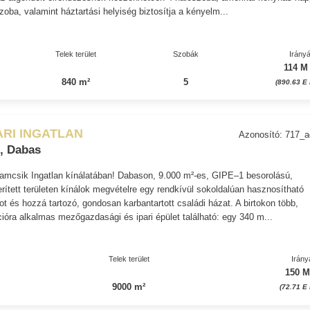
zoba, valamint háztartási helyiség biztosítja a kényelm...
Telek terület
Szobák
Irányá
114 M
840 m²
5
(890.63 E 
ARI INGATLAN
Azonosító: 717_
, Dabas
damcsik Ingatlan kínálatában! Dabason, 9.000 m²-es, GIPE–1 besorolású,
erített területen kínálok megvételre egy rendkívül sokoldalúan hasznosítható
ot és hozzá tartozó, gondosan karbantartott családi házat. A birtokon több,
ióra alkalmas mezőgazdasági és ipari épület található: egy 340 m...
Telek terület
Irány
150 M
9000 m²
(72.71 E 