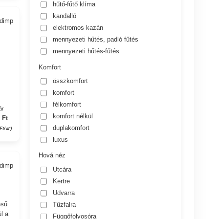
hűtő-fűtő klíma
kandalló
adimp
elektromos kazán
mennyezeti hűtés, padló fűtés
mennyezeti hűtés-fűtés
Komfort
összkomfort
komfort
félkomfort
ár
komfort nélkül
 Ft
duplakomfort
 Ft/㎡)
luxus
Hová néz
adimp
Utcára
Kertre
Udvarra
ésű
Tűzfalra
l a
Függőfolyosóra