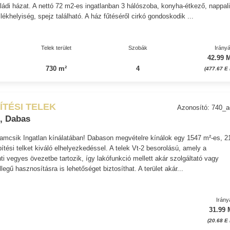
aládi házat. A nettó 72 m2-es ingatlanban 3 hálószoba, konyha-étkező, nappali
ékhelyiség, spejz található. A ház fűtéséről cirkó gondoskodik ...
Telek terület
Szobák
Irányá
42.99 M
730 m²
4
(477.67 E 
ÍTÉSI TELEK
Azonosító: 740_
, Dabas
amcsik Ingatlan kínálatában! Dabason megvételre kínálok egy 1547 m²-es, 2
ítési telket kiváló elhelyezkedéssel. A telek Vt-2 besorolású, amely a
ti vegyes övezetbe tartozik, így lakófunkció mellett akár szolgáltató vagy
legű hasznosításra is lehetőséget biztosíthat. A terület akár...
Irány
31.99 
(20.68 E