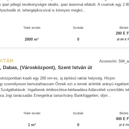
 ipari jellegű tevékenységre ideális, ipari árammal ellátott. A csarnok egy 2.8
lyezkedik el, tehergépkocsival is könnyen megkö...
Telek terület
Szobák
Bérleti 
280 E F
2800 m²
0
(0.86 E 
AKTÁR
Azonosító: 594_
 Dabas, (Városközpont), Szent István út
központban kiadó egy 200 nm-es, új építésű raktár helyiség. Hívjon
gy személyesen bemutathassam Önnek ezt a remek ár/érték arányú ingatlant
Szolgáltatások: Ingatlanok értékesítése-bérbeadása Adásvételi szerződés te
ása Jogi tanácsadás Energetikai tanúsítvány Bankfüggetlen, díjm...
Telek terület
Szobák
Bérleti 
400 E F
1 m²
0
(2 E Ft