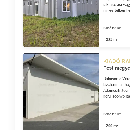
raktározási vagy
nm-es telken he
Belső terület
325 m²
KIADÓ R
Pest megye,
Dabason a Város
bizalommal, ho
Adamcsik Judit 
körű lebonyolít
Belső terület
200 m²