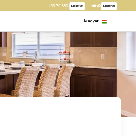
+36-70-883-
iroda@
Mutasd
Mutasd
Magyar