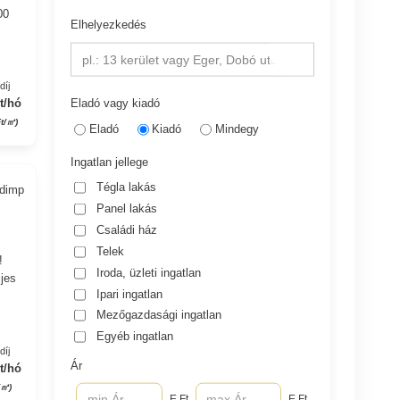
00
Elhelyezkedés
pl.: 13 kerület vagy Eger, Dobó utca
díj
Eladó vagy kiadó
t/hó
Ft/㎡)
Eladó
Kiadó
Mindegy
Ingatlan jellege
Tégla lakás
adimp
Panel lakás
Családi ház
Telek
!
Iroda, üzleti ingatlan
ljes
Ipari ingatlan
Mezőgazdasági ingatlan
Egyéb ingatlan
díj
Ár
t/hó
/㎡)
E Ft
E Ft