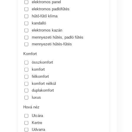
elektromos panel
elektromos padlófűtés
hűtő-fűtő klíma
kandalló
elektromos kazán
mennyezeti hűtés, padló fűtés
mennyezeti hűtés-fűtés
Komfort
összkomfort
komfort
félkomfort
komfort nélkül
duplakomfort
luxus
Hová néz
Utcára
Kertre
Udvarra