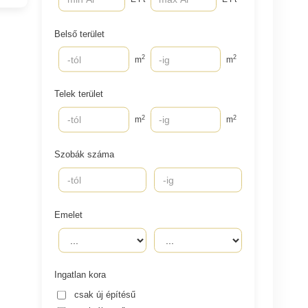
Belső terület
2
2
m
m
Telek terület
2
2
m
m
Szobák száma
Emelet
Ingatlan kora
csak új építésű