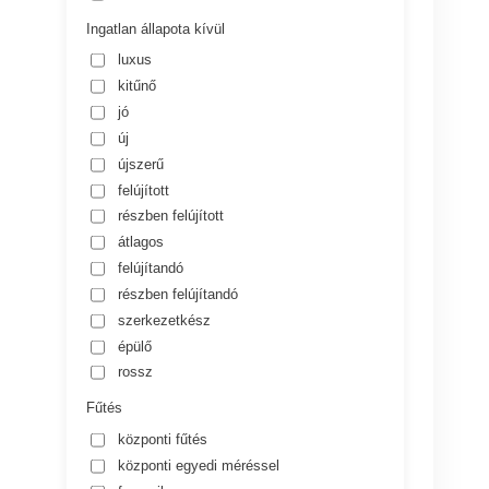
Ingatlan állapota kívül
luxus
kitűnő
jó
új
újszerű
felújított
részben felújított
átlagos
felújítandó
részben felújítandó
szerkezetkész
épülő
rossz
Fűtés
központi fűtés
központi egyedi méréssel