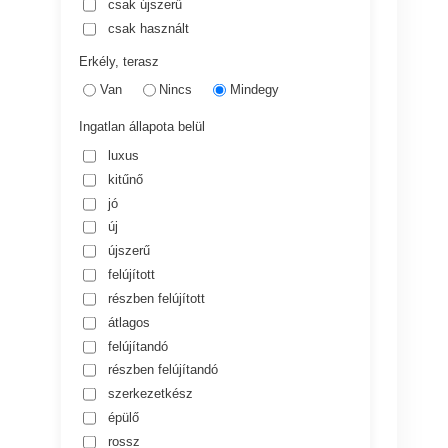
csak újszerű
csak használt
Erkély, terasz
Van
Nincs
Mindegy
Ingatlan állapota belül
luxus
kitűnő
jó
új
újszerű
felújított
részben felújított
átlagos
felújítandó
részben felújítandó
szerkezetkész
épülő
rossz