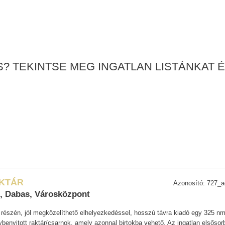
? TEKINTSE MEG INGATLAN LISTÁNKAT É
AKTÁR
Azonosító: 727_
, Dabas, Városközpont
részén, jól megközelíthető elhelyezkedéssel, hosszú távra kiadó egy 325 n
gybenyitott raktár/csarnok, amely azonnal birtokba vehető. Az ingatlan elsősor