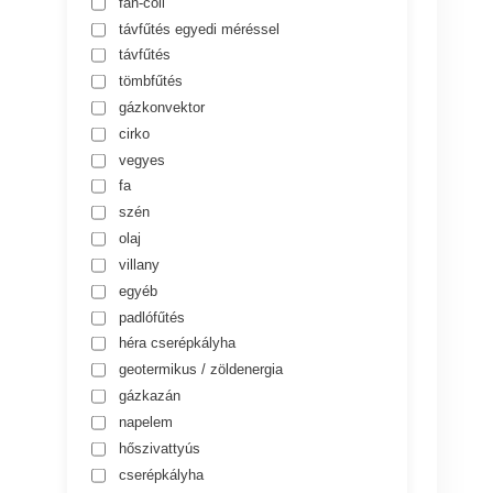
fan-coil
távfűtés egyedi méréssel
távfűtés
tömbfűtés
gázkonvektor
cirko
vegyes
fa
szén
olaj
villany
egyéb
padlófűtés
héra cserépkályha
geotermikus / zöldenergia
gázkazán
napelem
hőszivattyús
cserépkályha