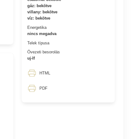
gáz: bekötve
villany: bekötve
víz: bekötve
Energetika
nincs megadva
Telek típusa
Övezeti besorolás
uj-lf
HTML
PDF