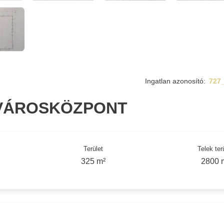
Ingatlan azonosító:
727
 VÁROSKÖZPONT
Terület
Telek ter
325 m²
2800 