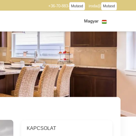
+36-70-883-
iroda@
Mutasd
Mutasd
Magyar
KAPCSOLAT