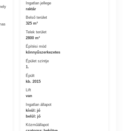
Ingatlan jellege
mely
raktár
Belső terület
325 m²
lmas
Telek terület
2800 m²
Építési mód
könnyűszerkezetes
Épület szintje
1.
l
Épült
kb. 2015
Lift
van
Ingatlan állapot
kívül: jó
belül: jó
Közműállapot
csatorna: bekötve