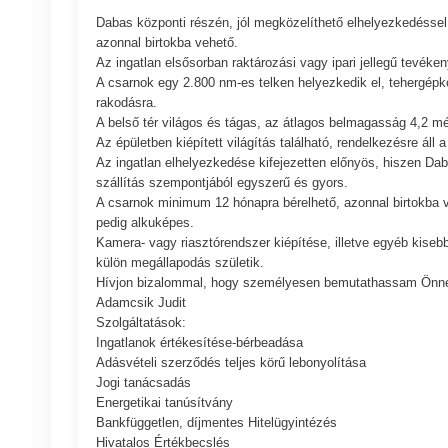
Dabas központi részén, jól megközelíthető elhelyezkedéssel,
azonnal birtokba vehető.
Az ingatlan elsősorban raktározási vagy ipari jellegű tevékeny
A csarnok egy 2.800 nm-es telken helyezkedik el, tehergépk
rakodásra.
A belső tér világos és tágas, az átlagos belmagasság 4,2 mét
Az épületben kiépített világítás található, rendelkezésre áll 
Az ingatlan elhelyezkedése kifejezetten előnyös, hiszen Da
szállítás szempontjából egyszerű és gyors.
A csarnok minimum 12 hónapra bérelhető, azonnal birtokba veh
pedig alkuképes.
Kamera- vagy riasztórendszer kiépítése, illetve egyéb kise
külön megállapodás születik.
Hívjon bizalommal, hogy személyesen bemutathassam Önnek,
Adamcsik Judit
Szolgáltatások:
Ingatlanok értékesítése-bérbeadása
Adásvételi szerződés teljes körű lebonyolítása
Jogi tanácsadás
Energetikai tanúsítvány
Bankfüggetlen, díjmentes Hitelügyintézés
Hivatalos Értékbecslés