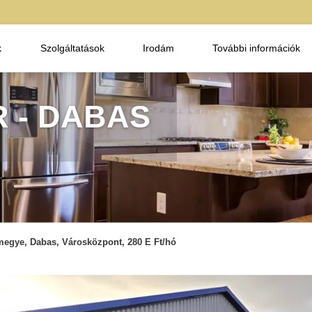
k
Szolgáltatások
Irodám
További információk
 - DABAS
megye, Dabas, Városközpont, 280 E Ft/hó