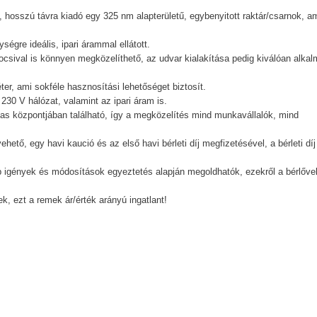
 hosszú távra kiadó egy 325 nm alapterületű, egybenyitott raktár/csarnok, a
ségre ideális, ipari árammal ellátott.
ocsival is könnyen megközelíthető, az udvar kialakítása pedig kiválóan alka
er, ami sokféle hasznosítási lehetőséget biztosít.
a 230 V hálózat, valamint az ipari áram is.
bas központjában található, így a megközelítés mind munkavállalók, mind
ető, egy havi kaució és az első havi bérleti díj megfizetésével, a bérleti díj
bb igények és módosítások egyeztetés alapján megoldhatók, ezekről a bérlőve
 ezt a remek ár/érték arányú ingatlant!