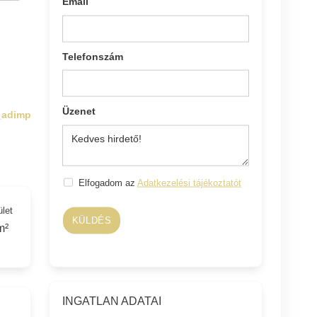
Email
Telefonszám
Üzenet
_adimp
Elfogadom az
Adatkezelési tájékoztatót
ület
KÜLDÉS
m²
INGATLAN ADATAI