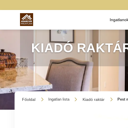
Ingatlano
KIADÓ RAKTÁR
Főoldal
Kiadó raktár
Ingatlan lista
Pest 