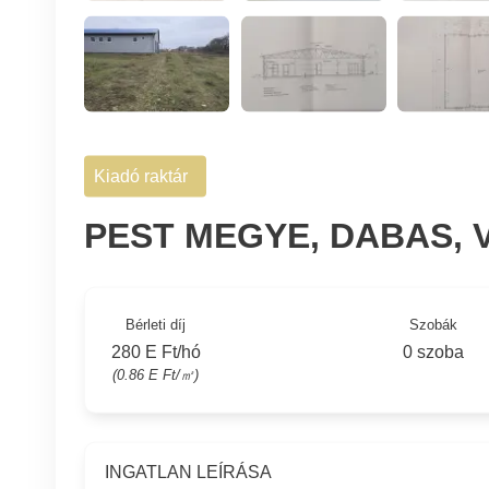
Kiadó raktár
PEST MEGYE, DABAS,
Bérleti díj
Szobák
280 E Ft/hó
0 szoba
(0.86 E Ft/㎡)
INGATLAN LEÍRÁSA