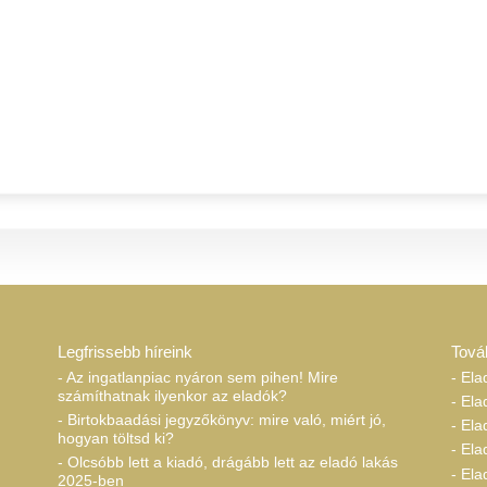
Legfrissebb híreink
Tová
- Az ingatlanpiac nyáron sem pihen! Mire
- Ela
számíthatnak ilyenkor az eladók?
- Ela
- Birtokbaadási jegyzőkönyv: mire való, miért jó,
- Ela
hogyan töltsd ki?
- El
- Olcsóbb lett a kiadó, drágább lett az eladó lakás
- Ela
2025-ben